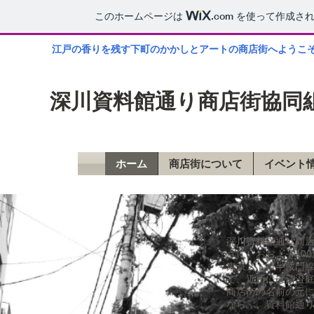
このホームページは
.com
を使って作成され
江戸の香りを残す下町のかかしとアートの商店街へようこ
深川資料館通り商店街協同
ホーム
商店街について
イベント
深川資料館通り商店
さに、おおよそ10
東京メトロ半蔵門線
で、近所には清澄
商店街の名前の元
ならぶ、資料館通